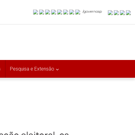
/governosp
s
Pesquisa e Extensão